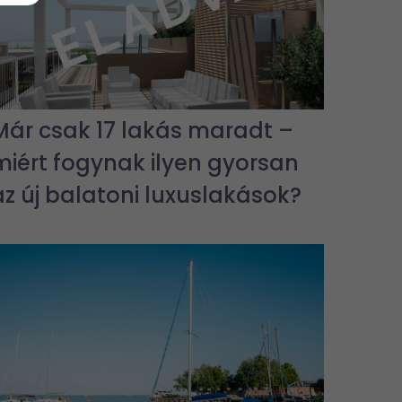
Már csak 17 lakás maradt –
miért fogynak ilyen gyorsan
az új balatoni luxuslakások?