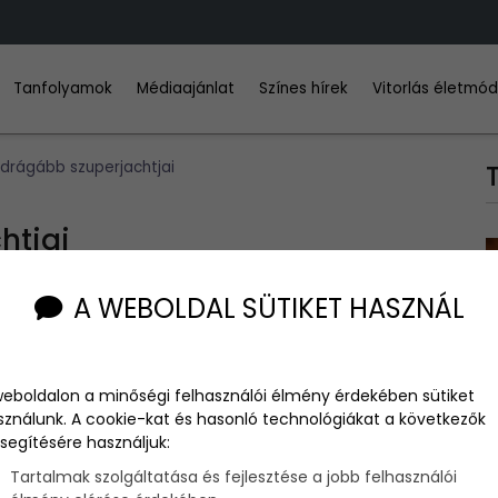
Tanfolyamok
Médiaajánlat
Színes hírek
Vitorlás életmó
gdrágább szuperjachtjai
htjai
A WEBOLDAL SÜTIKET HASZNÁL
vizeket, ami státuszukhoz méltó. Most megmutatjuk a
világ
10
weboldalon a minőségi felhasználói élmény érdekében sütiket
sználunk. A cookie-kat és hasonló technológiákat a következők
segítésére használjuk:
osz üzletember, aki édesanyja után nevezte el a hajót. A
Tartalmak szolgáltatása és fejlesztése a jobb felhasználói
ső szuperjacht, amelynek a motorja, kipufogója