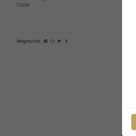
Forrás
Megosztás: