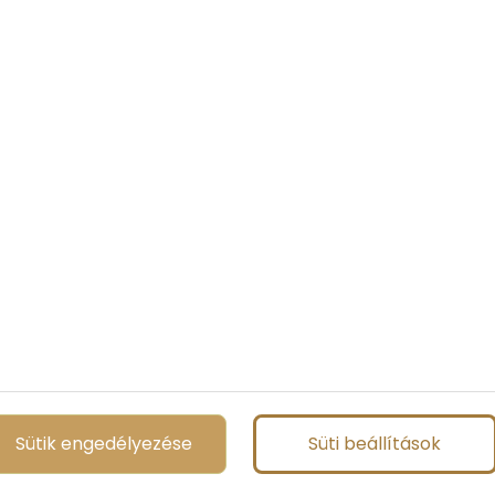
Sütik engedélyezése
Süti beállítások