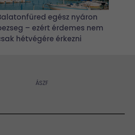
Balatonfüred egész nyáron
pezseg – ezért érdemes nem
csak hétvégére érkezni
ÁSZF