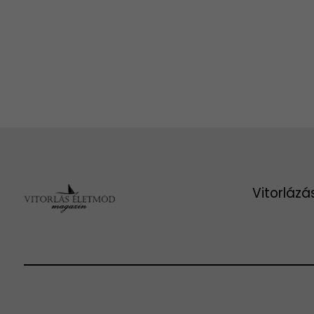
Vitorlázá