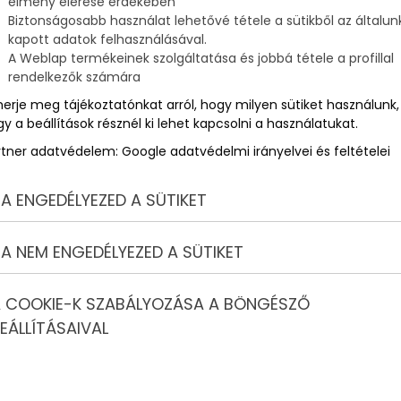
élmény elérése érdekében
 a Facebook-ban és hajó mellett vásárolt magának egy 500
Biztonságosabb használat lehetővé tétele a sütikből az általun
kapott adatok felhasználásával.
ú
A Weblap termékeinek szolgáltatása és jobbá tétele a profillal
rendelkezők számára
n 154 fős személyzet szolgál, hogy a vendégek minden
merje meg tájékoztatónkat arról, hogy milyen sütiket használunk,
által küldött helikopterrel közelíthetik meg a hajót, melyen
y a beállítások résznél ki lehet kapcsolni a használatukat.
 Árcédula: 300 millió dollár (81 milliárd Ft).
rtner adatvédelem:
Google adatvédelmi irányelvei és feltételei
A ENGEDÉLYEZED A SÜTIKET
s megajachtja az egyedi formatervnek köszönhetően a
a, mozgásérzékelők, ujjlenyomatra nyíló ajtók védik a
A NEM ENGEDÉLYEZED A SÜTIKET
tjáró szériatartozék. A 119 méter hosszú hajó 323 millió
 COOKIE-K SZABÁLYOZÁSA A BÖNGÉSZŐ
EÁLLÍTÁSAIVAL
yed bin Sultan Al Nahyan-nak 350 millió dolláros (95 milliárd
, alapjául pedig egy 1978-as hadihajó szolgált. A 141 méter
vonalas hajó akár 48 km/h sebességre is képes relatív