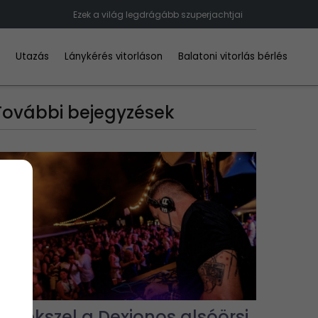
Ezek a világ legdrágább szuperjachtjai
d
Utazás
Lánykérés vitorláson
Balatoni vitorlás bérlés
További bejegyzések
Emlékszel a Dexionos alsóörsi