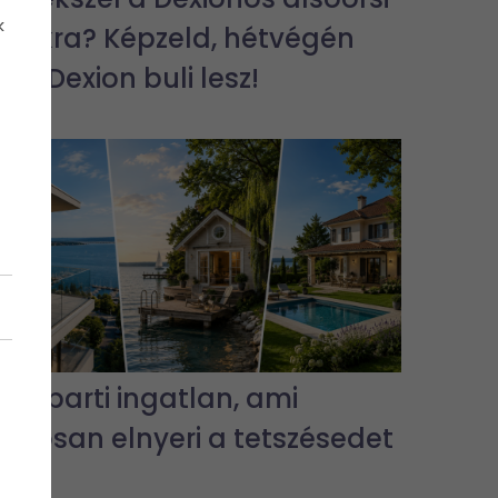
k
bulikra? Képzeld, hétvégén
jra Dexion buli lesz!
3 vízparti ingatlan, ami
biztosan elnyeri a tetszésedet