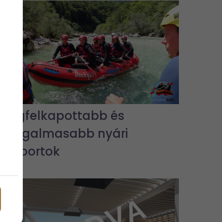
A legfelkapottabb és
legizgalmasabb nyári
vízisportok