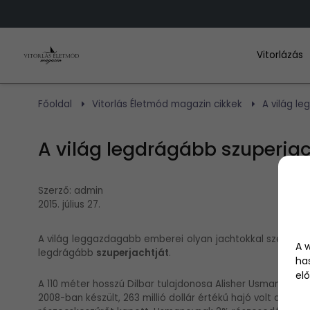
Vitorlázás
Főoldal
Vitorlás Életmód magazin cikkek
A világ le
A világ legdrágább szuperjac
Szerző:
admin
2015. július 27.
A világ leggazdagabb emberei olyan jachtokkal szelik a 
A 
legdrágább
szuperjachtját
.
ha
elő
A 110 méter hosszú Dilbar tulajdonosa Alisher Usmanov, or
2008-ban készült, 263 millió dollár értékű hajó volt az el