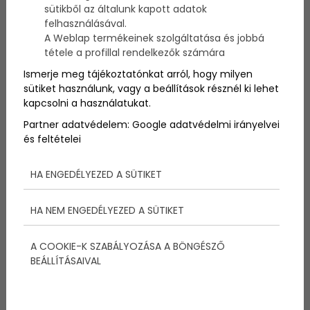
sütikből az általunk kapott adatok
konkuráljon más, főleg versenyvitorlázással
foglalkozó oldalakkal. Amellett hogy igyekeztünk
felhasználásával.
igényes, szép külsejű oldalt létrehozni, elsődleges
A Weblap termékeinek szolgáltatása és jobbá
célunk sokszínű tartalommal lexikális tudás
tétele a profillal rendelkezők számára
megalapozása volt.
Ismerje meg tájékoztatónkat arról, hogy milyen
sütiket használunk, vagy a beállítások résznél ki lehet
kapcsolni a használatukat.
Vitorlázás.hu nem csak egy honlap
Partner adatvédelem:
Google adatvédelmi irányelvei
és feltételei
Az oldalon megalakulása óta folyamatos
fejlesztések, bővítések történtek. Mára szinte
HA ENGEDÉLYEZED A SÜTIKET
naponta frissülő tartalommal jelentkezik, új,
professzionális időjárás modullal is rendelkezik, a
HA NEM ENGEDÉLYEZED A SÜTIKET
tagok belső chaten tudnak kommunikálni, virtuális
piacteret is létrehoztunk, video feltöltés, blogindítás,
fórumozás, szavazás is színesíti az oldalt. Az oldal
A COOKIE-K SZABÁLYOZÁSA A BÖNGÉSZŐ
látogatottsága 2010. tavaszán elérte a 90.000 főt.
BEÁLLÍTÁSAIVAL
Magyar Internet Médis és