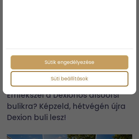
További bejegyzések
Sütik engedélyezése
Süti beállítások
Emlékszel a Dexionos alsóörsi
bulikra? Képzeld, hétvégén újra
Dexion buli lesz!