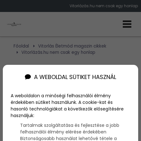
Vitorlázás.hu nem csak egy honlap
Főoldal
Vitorlás Életmód magazin cikkek
Vitorlázás.hu nem csak egy honlap
Vitorlázás.hu nem csak
A WEBOLDAL SÜTIKET HASZNÁL
egy honlap
A weboldalon a minőségi felhasználói élmény
érdekében sütiket használunk. A cookie-kat és
Szerző:
admin
hasonló technológiákat a következők elősegítésére
2010. december 13.
használjuk:
Tartalmak szolgáltatása és fejlesztése a jobb
A vitorlázás.hu 2009-ben alakult elsősorban a
felhasználói élmény elérése érdekében
túravitorlázók, a téma iránt érdeklődők, kezdő
Biztonságosabb használat lehetővé tétele a
vitorlázók számára. Célja nem az volt, hogy