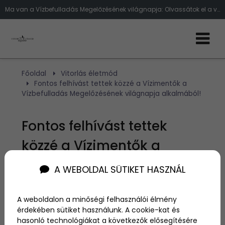
Ma van a Vízbefulladás Megelőzésének világnapja: Olvassátok el a vízmentők felhívását!
Főoldal
Vitorlás életmód
Fontos felhívást tettek közzé a Vízimentők a
Vízbefulladás Megelőzésének világnapja alkalmából!
Fontos felhívást tettek
közzé a Vízimentők a
Vízbefulladás
A WEBOLDAL SÜTIKET HASZNÁL
Megelőzésének világnapja
A weboldalon a minőségi felhasználói élmény
alkalmából!
érdekében sütiket használunk. A cookie-kat és
hasonló technológiákat a következők elősegítésére