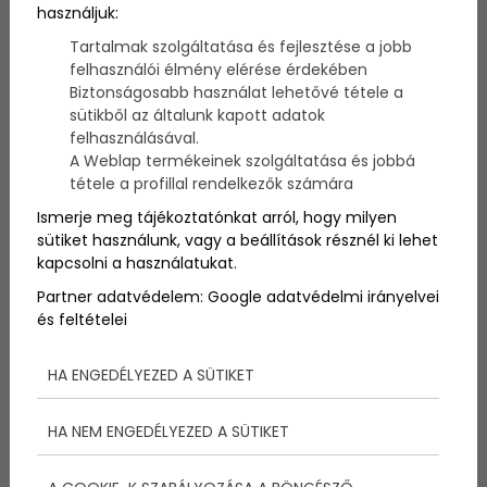
használjuk:
Szerző:
admin
2023. július 25.
Tartalmak szolgáltatása és fejlesztése a jobb
felhasználói élmény elérése érdekében
Biztonságosabb használat lehetővé tétele a
Ma van a vízbefulladás megelőzésének világnapja,
sütikből az általunk kapott adatok
ebből az apropóból a Vízimentők gyűjtöttek össze
felhasználásával.
nekünk nagyon fontos tudnivalókat. Legalább az
A Weblap termékeinek szolgáltatása és jobbá
évnek ezt a napját szenteljék arra, hogy 5 perc alatt
tétele a profillal rendelkezők számára
végigolvassák a tanácsaikat, amik nagyon hasznosak
akkor is ha a Balcsira indulnak, vagy a tengerpartra,
Ismerje meg tájékoztatónkat arról, hogy milyen
esetlege egy kis vitorlás kalandra.
sütiket használunk, vagy a beállítások résznél ki lehet
kapcsolni a használatukat.
Partner adatvédelem:
Google adatvédelmi irányelvei
és feltételei
HA ENGEDÉLYEZED A SÜTIKET
HA NEM ENGEDÉLYEZED A SÜTIKET