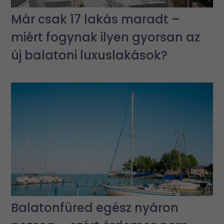
Már csak 17 lakás maradt –
miért fogynak ilyen gyorsan az
új balatoni luxuslakások?
Balatonfüred egész nyáron