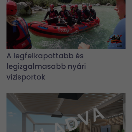
A legfelkapottabb és
legizgalmasabb nyári
vízisportok