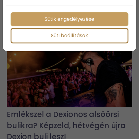
További bejegyzések
Sütik engedélyezése
Süti beállítások
Emlékszel a Dexionos alsóörsi
bulikra? Képzeld, hétvégén újra
Dexion buli lesz!