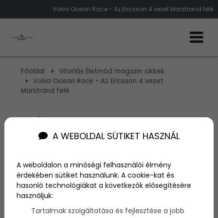
Volvo Ocean Race - Az Ericsson 4 vezet Marstrand felé
Főoldal
Vitorlás Életmód magazin cikkek
Volvo Ocean Race - Az Ericsson 4 vezet
Marstrand felé
Volvo Ocean Race - Az
A WEBOLDAL SÜTIKET HASZNÁL
Ericsson 4 vezet Marstrand
felé
A weboldalon a minőségi felhasználói élmény
érdekében sütiket használunk. A cookie-kat és
hasonló technológiákat a következők elősegítésére
Szerző:
admin
használjuk:
2009. június 9.
Tartalmak szolgáltatása és fejlesztése a jobb