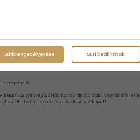
erek: fordulás, halzolás, vitorlázás i irányok részletekbe menő á
 érkezés) | Motorral való ki-be kötést orral, farral kikötő boxba és p
nk nyíltvízen, kikötőben segédmotorral és anélkül | Ideális horgo
st | Balatoni túraútvonalat tervezünk, megbeszéljük a kikötői sa
úrát szervezünk egy közösen választott vendégkikötőbe (Siófok, Ba
ti alkalmazása
Sütik engedélyezése
Süti beállítások
tóhajóink
 Helmsmann 31
, klasszikus szépségű, 31 láb hosszú cirkáló alakú vitorláshajó. Az e
elyben 100 literes hűtő és vegyi wc is helyet kapott.