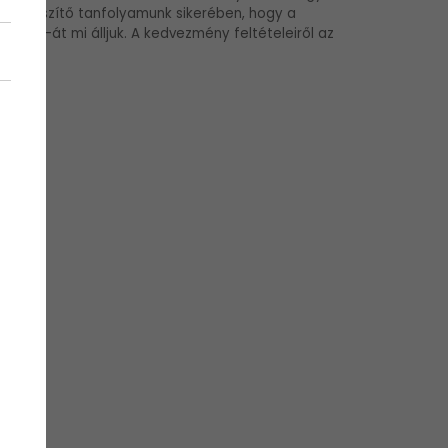
lésfelkészítő tanfolyamunk sikerében, hogy a
p 50%-át mi álljuk. A kedvezmény feltételeiről az