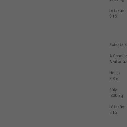
Létszám
8 fő
Scholtz 8
A Scholtz
A vitorl
Hossz
8.8 m
Súly
1800 kg
Létszám
6 fő