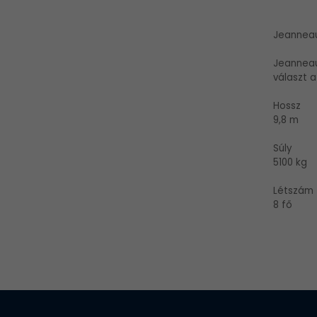
Jeanneau
Jeanneau 
választ 
Hossz
9,8 m
Súly
5100 kg
Létszám
8 fő