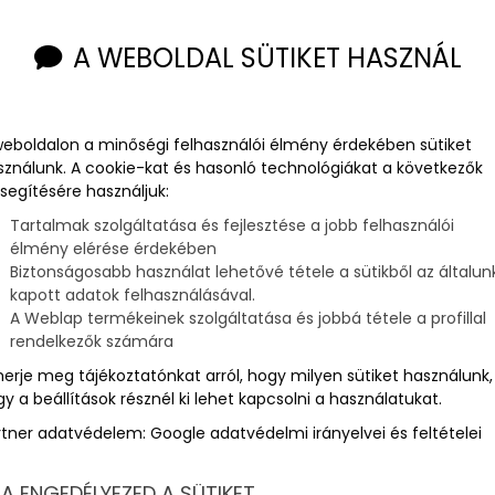
A WEBOLDAL SÜTIKET HASZNÁL
weboldalon a minőségi felhasználói élmény érdekében sütiket
sználunk. A cookie-kat és hasonló technológiákat a következők
segítésére használjuk:
Tartalmak szolgáltatása és fejlesztése a jobb felhasználói
élmény elérése érdekében
Biztonságosabb használat lehetővé tétele a sütikből az általun
kapott adatok felhasználásával.
ésfelkészítő tanfolyam most ajánd
A Weblap termékeinek szolgáltatása és jobbá tétele a profillal
rendelkezők számára
merje meg tájékoztatónkat arról, hogy milyen sütiket használunk,
y a beállítások résznél ki lehet kapcsolni a használatukat.
 hajóvezetői vizsga után csak idő kérdése, mikorra jut el az ember 
agy baráti vitorlázásra azonban árnyékot vethet, ha nem vagyunk 
rtner adatvédelem:
Google adatvédelmi irányelvei és feltételei
en nem rendelkezünk a kellő rutinnal, hogy kapitányként zökkenőme
sztaljuk, hogy a tanfolyamot sikeresen elvégzők sokkal magabiztos
A ENGEDÉLYEZED A SÜTIKET