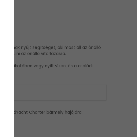
sunknak nyújt segítséget, aki most áll az önálló
készülni az önálló vitorlázásra.
olt kikötőben vagy nyílt vízen, és a családi
SSEL!
z a FüredYacht Charter bármely hajójára,