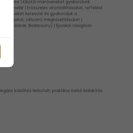
tismétlése | Kikötői manővereket gyakorolunk
artfal mellé | Erősszeles vitorlaállításokat, reffelést
nyzóhelyeket keresünk és gyakoroljuk a
játosságokat, célszerű megközelítésüket |
latonföldvár, Badacsony) | Éjszakai navigáció
legáns külsőhöz letisztult, praktikus belső kialakítás