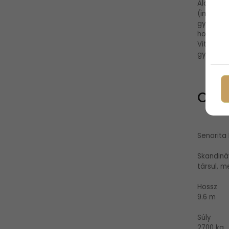
Alapmanőv
(indulás,
gyakorolu
horgonyzá
Vitorlást
gyakorla
Okta
Senorita
Skandináv
társul, m
Hossz
9.6 m
Súly
2700 kg