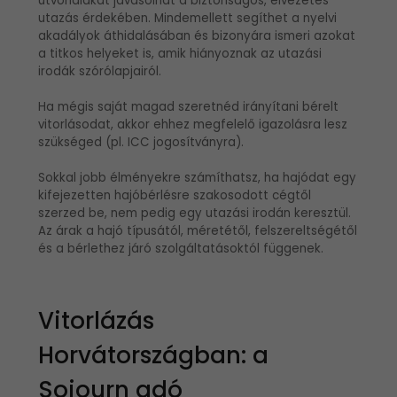
útvonalakat javasolhat a biztonságos, élvezetes
utazás érdekében. Mindemellett segíthet a nyelvi
akadályok áthidalásában és bizonyára ismeri azokat
a titkos helyeket is, amik hiányoznak az utazási
irodák szórólapjairól.
Ha mégis saját magad szeretnéd irányítani bérelt
vitorlásodat, akkor ehhez megfelelő igazolásra lesz
szükséged (pl. ICC jogosítványra).
Sokkal jobb élményekre számíthatsz, ha hajódat egy
kifejezetten hajóbérlésre szakosodott cégtől
szerzed be, nem pedig egy utazási irodán keresztül.
Az árak a hajó típusától, méretétől, felszereltségétől
és a bérlethez járó szolgáltatásoktól függenek.
Vitorlázás
Horvátországban: a
Sojourn adó