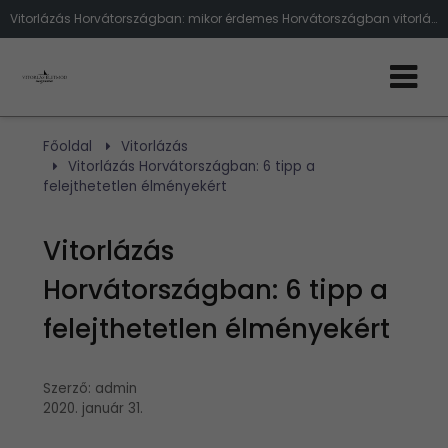
Vitorlázás Horvátországban: mikor érdemes Horvátországban vitorlázni, hol, mire lehet számítani egy horvátországi vitorlás túrán
Főoldal
Vitorlázás
Vitorlázás Horvátországban: 6 tipp a
felejthetetlen élményekért
Vitorlázás
Horvátországban: 6 tipp a
felejthetetlen élményekért
Szerző:
admin
2020. január 31.