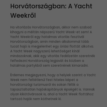
Horvátországban: A Yacht
Weekről
Ha vitorlázás Horvátországban, akkor nem szabad
kihagyni a méltán népszerű Yacht Week-et sem! A
Yacht Weekről egy hatalmas vitorlás fesztivál
Horvátországban, amin minden alkalommal több
tucat hajó is megjelenhet egy óriási flottát alkotva.
A Yacht Week nagyszerű lehetőséget kínál
mindazoknak, akik egy vitorlás fedélzetén szeretnék
felfedezni Horvátország legjavát és közben a
hatalmas partykból sem szeretnének kimaradni.
Érdemes megjegyezni, hogy a helyiek szerint a Yacht
Week nem feltétlenül fest hiteles képet a
horvátországi turizmusról és sokan féltik a
tapasztaltatlan hajóskapitányok épségét is. Vannak
olyan kikötővárosok is, ahol a Yacht Week flottához
tartozó hajók nem köthetnek ki.