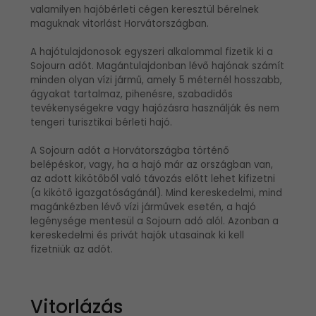
valamilyen hajóbérleti cégen keresztül bérelnek
maguknak vitorlást Horvátországban.
A hajótulajdonosok egyszeri alkalommal fizetik ki a
Sojourn adót. Magántulajdonban lévő hajónak számít
minden olyan vízi jármű, amely 5 méternél hosszabb,
ágyakat tartalmaz, pihenésre, szabadidős
tevékenységekre vagy hajózásra használják és nem
tengeri turisztikai bérleti hajó.
A Sojourn adót a Horvátországba történő
belépéskor, vagy, ha a hajó már az országban van,
az adott kikötőből való távozás előtt lehet kifizetni
(a kikötő igazgatóságánál). Mind kereskedelmi, mind
magánkézben lévő vízi járművek esetén, a hajó
legénysége mentesül a Sojourn adó alól. Azonban a
kereskedelmi és privát hajók utasainak ki kell
fizetniük az adót.
Vitorlázás