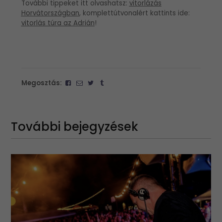
További tippeket itt olvashatsz:
vitorlázás
Horvátországban
, komplettútvonalért kattints ide:
vitorlás túra az Adrián
!
Megosztás:
További bejegyzések