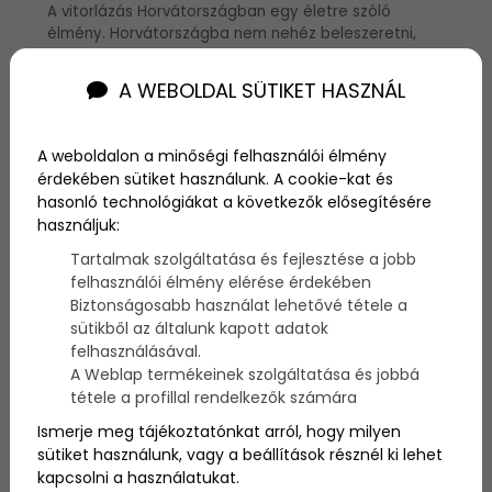
A vitorlázás Horvátországban egy életre szóló
élmény. Horvátországba nem nehéz beleszeretni,
hiszen mesébe illő tájakat, homokos és kavicsos
tengerpartokat, számtalan szigetet és kellemes
A WEBOLDAL SÜTIKET HASZNÁL
éghajlatot kínál – no és persze ott van az Adriai-
tenger is. Ez az a hely, ahol mind a kezdő, mind pedig
a veterán vitorlázók kedvükre válogathatnak a
A weboldalon a minőségi felhasználói élmény
megannyi lehetőség és a felfedezésre váró szigetek
érdekében sütiket használunk. A cookie-kat és
és partszakaszok közül.
hasonló technológiákat a következők elősegítésére
használjuk:
Tartalmak szolgáltatása és fejlesztése a jobb
felhasználói élmény elérése érdekében
Biztonságosabb használat lehetővé tétele a
sütikből az általunk kapott adatok
felhasználásával.
A Weblap termékeinek szolgáltatása és jobbá
tétele a profillal rendelkezők számára
Ismerje meg tájékoztatónkat arról, hogy milyen
sütiket használunk, vagy a beállítások résznél ki lehet
kapcsolni a használatukat.