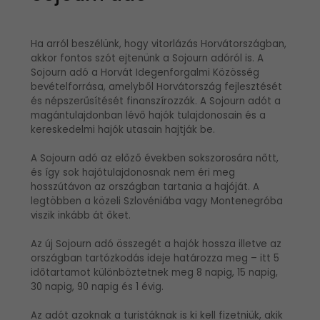
Ha arról beszélünk, hogy vitorlázás Horvátországban,
akkor fontos szót ejtenünk a Sojourn adóról is. A
Sojourn adó a Horvát Idegenforgalmi Közösség
bevételforrása, amelyből Horvátország fejlesztését
és népszerűsítését finanszírozzák. A Sojourn adót a
magántulajdonban lévő hajók tulajdonosain és a
kereskedelmi hajók utasain hajtják be.
A Sojourn adó az előző években sokszorosára nőtt,
és így sok hajótulajdonosnak nem éri meg
hosszútávon az országban tartania a hajóját. A
legtöbben a közeli Szlovéniába vagy Montenegróba
viszik inkább át őket.
Az új Sojourn adó összegét a hajók hossza illetve az
országban tartózkodás ideje határozza meg – itt 5
időtartamot különböztetnek meg 8 napig, 15 napig,
30 napig, 90 napig és 1 évig.
Az adót azoknak a turistáknak is ki kell fizetniük, akik