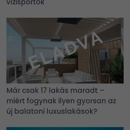
vízisportok
Már csak 17 lakás maradt –
miért fogynak ilyen gyorsan az
új balatoni luxuslakások?