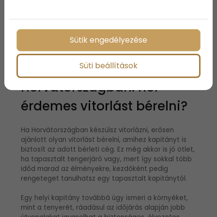
tudjon nyújtani a kikötésben és a horgonyzásban.
Erre különösen a főszezonban érdemes odafigyelni,
de egyébként sem árt.
Sütik engedélyezése
Vitorlázás
Süti beállítások
Horvátországban: hol
érdemes vitorlást bérelni?
Ha Horvátországban készülsz vitorlázni, erősen
ajánlott olyan vitorlást bérelni, amihez kapitányt is
biztosít az adott bérleti cég. Ez még akkor is jó ötlet,
ha tapasztalt tengerjáró vagy, mert így sokkal több
időd marad az élményekre, kezdőként pedig
rengeteget tanulhatsz egy tapasztalt kapitánytól.
Egy helyi kapitány továbbá úgy ismeri a környéket,
mint a tenyerét, ráadásul az időjárás alapján jobb